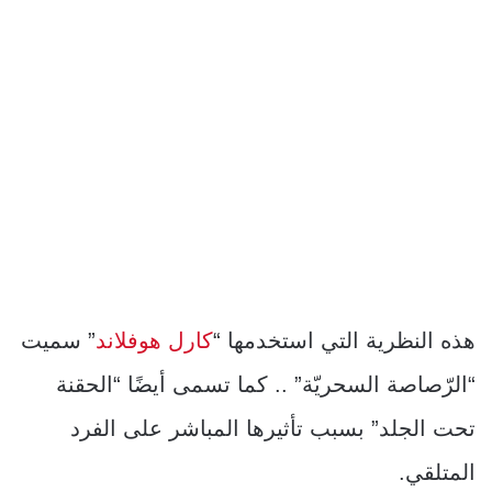
هذه النظرية التي استخدمها “
كارل هوفلاند
” سميت
“الرّصاصة السحريّة” .. كما تسمى أيضًا “الحقنة
تحت الجلد” بسبب تأثيرها المباشر على الفرد
المتلقي.