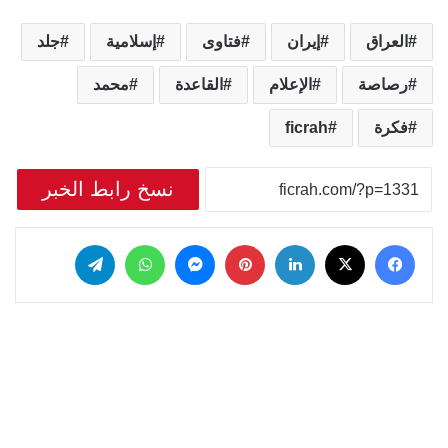
العراق
إيران
فتاوى
إسلامية
جلد
رصاصة
الإعلام
القاعدة
محمد
فكرة
ficrah
نسخ رابط الخبر
‫X
فيسبوك
لينكدإن
بينتيريست
ماسنجر
واتساب
تيلقرام