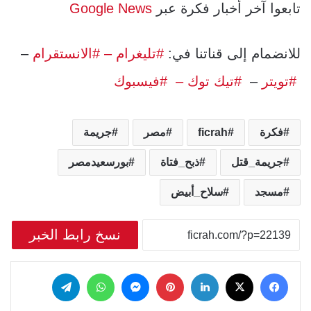
تابعوا آخر أخبار فكرة عبر
Google News
للانضمام إلى قناتنا في:
#تليغرام
– #الانستقرام
–
#تويتر
–
#تيك توك –
#فيسبوك
فكرة
ficrah
مصر
جريمة
جريمة_قتل
ذبح_فتاة
بورسعيدمصر
مسجد
سلاح_أبيض
نسخ رابط الخبر
‫X
فيسبوك
لينكدإن
بينتيريست
ماسنجر
واتساب
تيلقرام