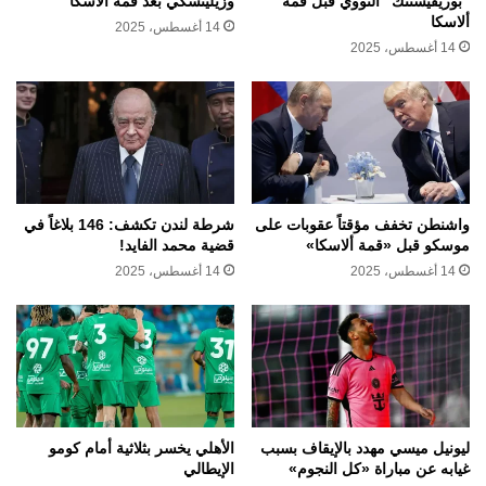
“بوريفيستنك” النووي قبل قمة
وزيلينسكي بعد قمة ألاسكا
ألاسكا
14 أغسطس، 2025
14 أغسطس، 2025
واشنطن تخفف مؤقتاً عقوبات على
شرطة لندن تكشف: 146 بلاغاً في
موسكو قبل «قمة ألاسكا»
قضية محمد الفايد!
14 أغسطس، 2025
14 أغسطس، 2025
ليونيل ميسي مهدد بالإيقاف بسبب
الأهلي يخسر بثلاثية أمام كومو
غيابه عن مباراة «كل النجوم»
الإيطالي