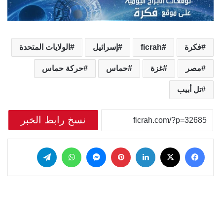
فكرة
ficrah
إسرائيل
الولايات المتحدة
مصر
غزة
حماس
حركة حماس
تل أبيب
نسخ رابط الخبر
‫X
فيسبوك
لينكدإن
بينتيريست
ماسنجر
واتساب
تيلقرام