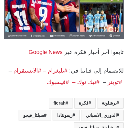
تابعوا آخر أخبار فكرة عبر
Google News
للانضمام إلى قناتنا في:
#تليغرام
– #الانستقرام
–
#تويتر
–
#تيك توك –
#فيسبوك
برشلونة
فكرة
ficrah
الدوري_الاسباني
ريمونتادا
سيلتا_فيجو
برشلونة_سيلتا_فيجو