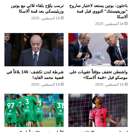
باحثون: بوتين يستعد لاختبار صاروخ
ترمب يلوّح بلقاء ثلاثي مع بوتين
“بوريفيستنك” النووي قبل قمة
وزيلينسكي بعد قمة ألاسكا
ألاسكا
14 أغسطس، 2025
14 أغسطس، 2025
واشنطن تخفف مؤقتاً عقوبات على
شرطة لندن تكشف: 146 بلاغاً في
موسكو قبل «قمة ألاسكا»
قضية محمد الفايد!
14 أغسطس، 2025
14 أغسطس، 2025