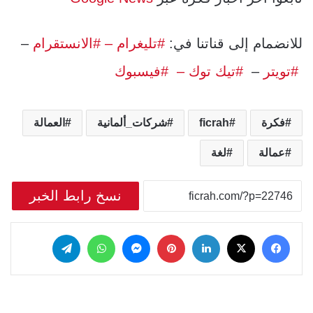
للانضمام إلى قناتنا في:
#تليغرام
– #الانستقرام
–
#تويتر
–
#تيك توك –
#فيسبوك
فكرة
ficrah
شركات_ألمانية
العمالة
عمالة
لغة
نسخ رابط الخبر
‫X
فيسبوك
لينكدإن
بينتيريست
ماسنجر
واتساب
تيلقرام