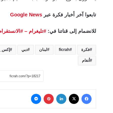
تابعوا آخر أخبار فكرة عبر
Google News
للانضمام إلى قناتنا في:
#تليغرام
– #الانستقرام
فكرة
ficrah
لبنان
دبي
إكس_ف
أنغام
‫X
فيسبوك
لينكدإن
بينتيريست
ماسنجر