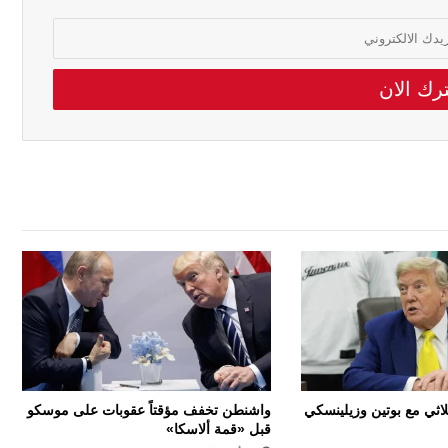
لاثي مع بوتين وزيلينسكي
واشنطن تخفف مؤقتاً عقوبات على موسكو
قبل «قمة ألاسكا»