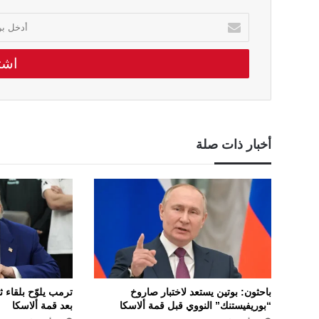
أدخل
بريدك
الالكتروني
أخبار ذات صلة
باحثون: بوتين يستعد لاختبار صاروخ
ترمب يلوّح بلقاء ث
“بوريفيستنك” النووي قبل قمة ألاسكا
بعد قمة ألاسكا