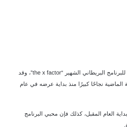
الجدير بالذكر أن البرنامج يعتبر النسخة العربية للبرنامج البريطاني الشهير “the x factor”، وقد
ماضية نجاحًا كبيرًا منذ بداية عرضه في عام
اية العام المقبل، كذلك فإن محبي البرنامج
.