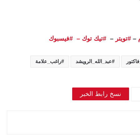
–
#تويتر
–
#تيك توك –
#فيسبوك
اكتور
عبد_الله_الرويشد
راغب_علامة
نسخ رابط الخبر