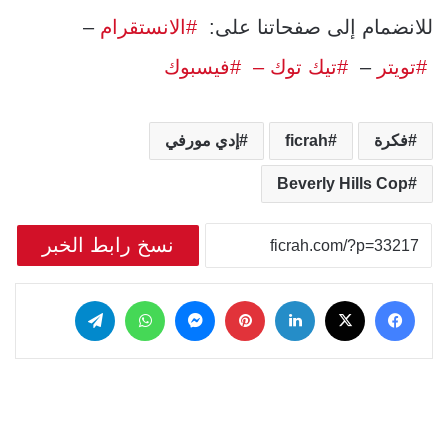
للانضمام إلى صفحاتنا على:
#الانستقرام
–
#تويتر
–
#تيك توك –
#فيسبوك
فكرة
ficrah
إدي مورفي
Beverly Hills Cop
نسخ رابط الخبر
‫X
فيسبوك
لينكدإن
بينتيريست
ماسنجر
واتساب
تيلقرام