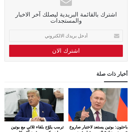
اشترك بالقائمة البريدية ليصلك آخر الاخبار
والمستجدات
أدخل
بريدك
الالكتروني
أخبار ذات صلة
باحثون: بوتين يستعد لاختبار صاروخ
ترمب يلوّح بلقاء ثلاثي مع بوتين