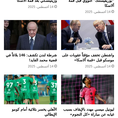
“بوريفيستنك” النووي قبل قمة
وزيلينسكي بعد قمة ألاسكا
ألاسكا
14 أغسطس، 2025
14 أغسطس، 2025
واشنطن تخفف مؤقتاً عقوبات على
شرطة لندن تكشف: 146 بلاغاً في
موسكو قبل «قمة ألاسكا»
قضية محمد الفايد!
14 أغسطس، 2025
14 أغسطس، 2025
ليونيل ميسي مهدد بالإيقاف بسبب
الأهلي يخسر بثلاثية أمام كومو
غيابه عن مباراة «كل النجوم»
الإيطالي