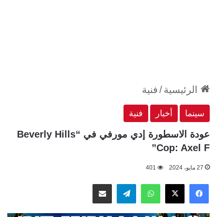
الرئيسية
/
فنية
سينما
أخبار
فنية
عودة الاسطورة إدي مورفي في “Beverly Hills
Cop: Axel F”
27 مايو، 2024
401
‫X
فيسبوك
واتساب
تيلقرام
مشاركة عبر البريد