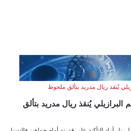
لي يُنقذ ريال مدريد بتألق ملحوظ
لبرازيلي يُنقذ ريال مدريد بتألق
 بل أراد التأكيد على قدرته أمام جماهير فالنسيا،