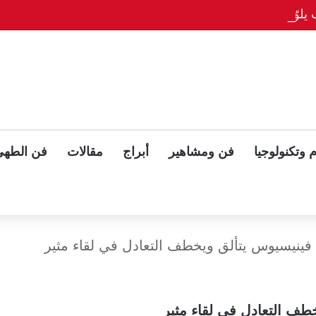
يلوّح بلقاء ثلاثي مع بوتين وزيلينسكي بعد قمة ألاسكا
 وتكنولوجيا
فن ومشاهير
أبراج
مقالات
فن الطهي
 فينيسيوس يتألق ويخطف التعادل في لقاء مثير
طف التعادل في لقاء مثير