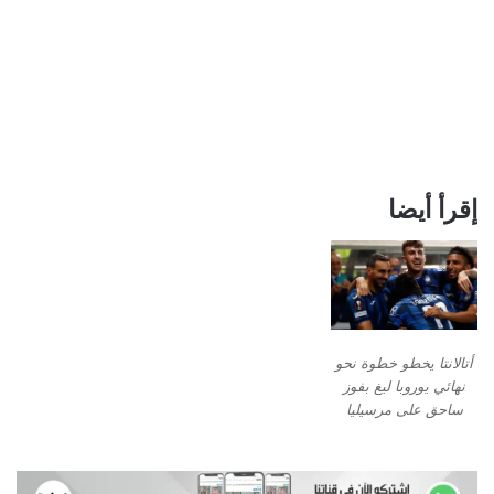
إقرأ أيضا
أتالانتا يخطو خطوة نحو
نهائي يوروبا ليغ بفوز
ساحق على مرسيليا