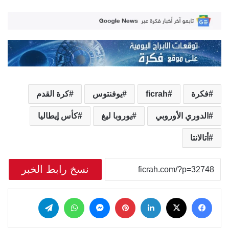
فكرة
ficrah
يوفنتوس
كرة القدم
الدوري الأوروبي
يوروبا ليغ
كأس إيطاليا
أتالانتا
نسخ رابط الخبر
‫X
فيسبوك
لينكدإن
بينتيريست
ماسنجر
واتساب
تيلقرام