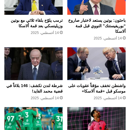
باحثون: بوتين يستعد لاختبار صاروخ
ترمب يلوّح بلقاء ثلاثي مع بوتين
“بوريفيستنك” النووي قبل قمة
وزيلينسكي بعد قمة ألاسكا
ألاسكا
14 أغسطس، 2025
14 أغسطس، 2025
واشنطن تخفف مؤقتاً عقوبات على
شرطة لندن تكشف: 146 بلاغاً في
موسكو قبل «قمة ألاسكا»
قضية محمد الفايد!
14 أغسطس، 2025
14 أغسطس، 2025