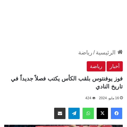
الرئيسية
/
رياضة
أخبار
رياضة
فوز يوفنتوس بلقب الكأس يكتب فصلاً جديداً في
تاريخ النادي
16 مايو، 2024
424
‫X
فيسبوك
واتساب
تيلقرام
مشاركة عبر البريد