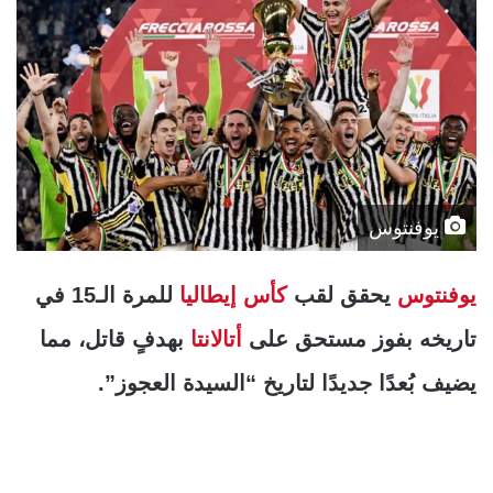
يوفنتوس
يوفنتوس
يحقق لقب
كأس إيطاليا
للمرة الـ15 في
تاريخه بفوز مستحق على
أتالانتا
بهدفٍ قاتل، مما
يضيف بُعدًا جديدًا لتاريخ “السيدة العجوز”.