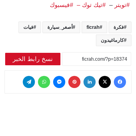
#تويتر
–
#تيك توك –
#فيسبوك
فكرة
ficrah
أصغر_سيارة
فيات
كارماغيدون
نسخ رابط الخبر
‫X
فيسبوك
لينكدإن
بينتيريست
ماسنجر
واتساب
تيلقرام