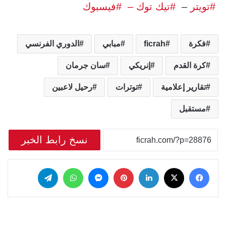
#تويتر
–
#تيك توك –
#فيسبوك
فكرة
ficrah
مبابي
الدوري الفرنسي
كرة القدم
إنريكي
سان جرمان
تقارير إعلامية
توترات
رحيل لاعبين
مستقبل
نسخ رابط الخبر
‫X
فيسبوك
لينكدإن
بينتيريست
ماسنجر
واتساب
تيلقرام