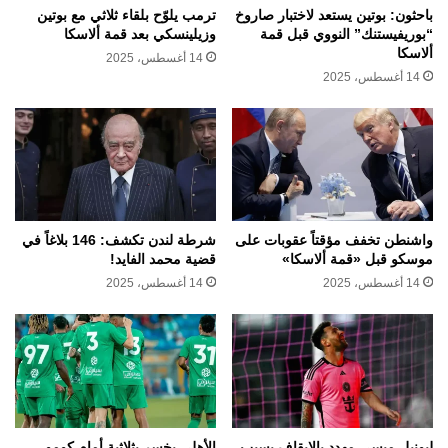
باحثون: بوتين يستعد لاختبار صاروخ
ترمب يلوّح بلقاء ثلاثي مع بوتين
“بوريفيستنك” النووي قبل قمة
وزيلينسكي بعد قمة ألاسكا
ألاسكا
14 أغسطس، 2025
14 أغسطس، 2025
واشنطن تخفف مؤقتاً عقوبات على
شرطة لندن تكشف: 146 بلاغاً في
موسكو قبل «قمة ألاسكا»
قضية محمد الفايد!
14 أغسطس، 2025
14 أغسطس، 2025
ليونيل ميسي مهدد بالإيقاف بسبب
الأهلي يخسر بثلاثية أمام كومو