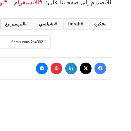
للانضمام إلى صفحاتنا على:
#الانستقرام
–
#تو
فكرة
ficrah
تشيلسي
البريميرليغ
‫X
فيسبوك
لينكدإن
بينتيريست
ماسنجر