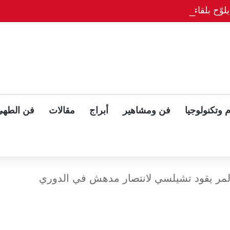
وّح بلقاء ثلاثي مع بوتين وزيلينسكي بعد قمة ألاسكا
 وتكنولوجيا
فن ومشاهير
أبراج
مقالات
فن الطهي
بالمر يقود تشيلسي لانتصار مدهش في الدوري