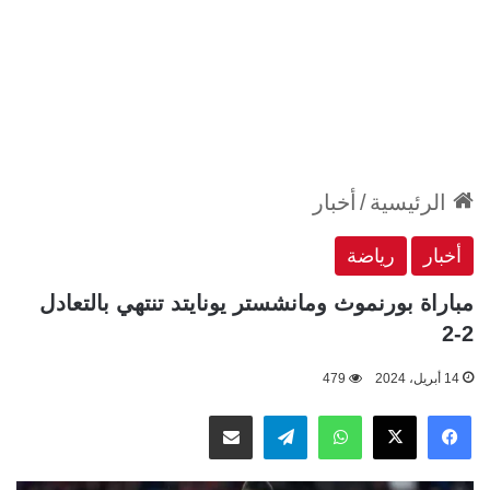
الرئيسية
/
أخبار
أخبار
رياضة
مباراة بورنموث ومانشستر يونايتد تنتهي بالتعادل
2-2
14 أبريل، 2024
479
‫X
فيسبوك
واتساب
تيلقرام
مشاركة عبر البريد