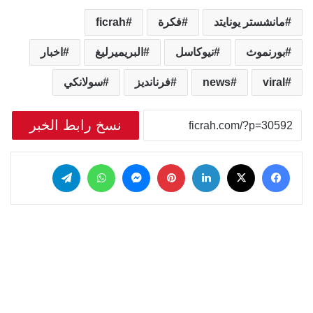
مانشستر يونايتد
فكرة
ficrah
بورنموث
نيوكاسل
البريميرليغ
اخبار
viral
news
فرنانديز
سولانكي
نسخ رابط الخبر
‫X
فيسبوك
لينكدإن
بينتيريست
ماسنجر
واتساب
تيلقرام