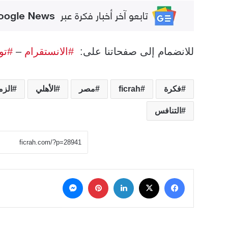
للانضمام إلى صفحاتنا على:
#الانستقرام
–
#تو
فكرة
ficrah
مصر
الأهلي
الزم
التنافس
‫X
فيسبوك
لينكدإن
بينتيريست
ماسنجر