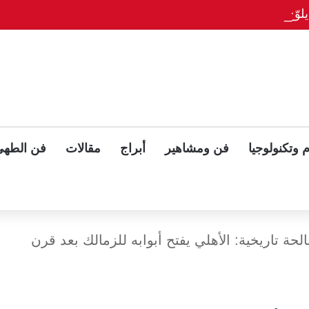
وّح بلقاء ثلاثي مع بوتين وزيلينسكي بعد قمة ألاسكا
 وتكنولوجيا
فن ومشاهير
أبراج
مقالات
فن الطهي
ة تاريخية: الأهلي يفتح أبوابه للزمالك بعد قرن