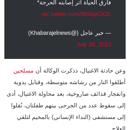
فارق الحياة أثر إصابته الحرجة*
pic.twitter.com/B66iqiGX2c
— خبر عاجل (@Khabarajelnews)
July 30, 2023
وعن حادثة الاغتيال، ذذكرت الوكالة أن
مسلحين
أطلقوا النار من رشاشه متوسطة، وقنابل يدوية
وانفجار قذائف صاروخية، بعد محاولة الاغتيال، أدى
إلى سقوط عدد من الجرحى بينهم طفلتان، نُقلوا
إلى مستشفى (النداء الإنساني) بالمخيم لتلقي
العلاج.