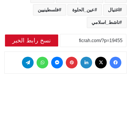
اغتيال
عين_الحلوة
فلسطينيين
ناشط_اسلامي
نسخ رابط الخبر
‫X
فيسبوك
لينكدإن
بينتيريست
ماسنجر
واتساب
تيلقرام