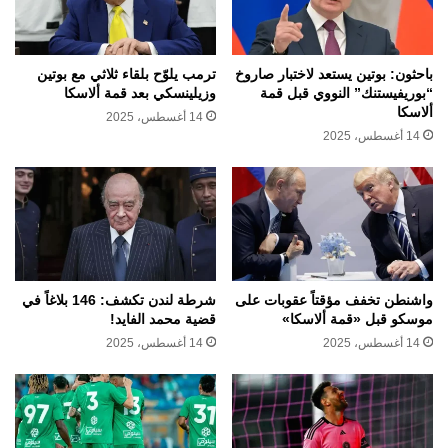
باحثون: بوتين يستعد لاختبار صاروخ
ترمب يلوّح بلقاء ثلاثي مع بوتين
“بوريفيستنك” النووي قبل قمة
وزيلينسكي بعد قمة ألاسكا
ألاسكا
14 أغسطس، 2025
14 أغسطس، 2025
واشنطن تخفف مؤقتاً عقوبات على
شرطة لندن تكشف: 146 بلاغاً في
موسكو قبل «قمة ألاسكا»
قضية محمد الفايد!
14 أغسطس، 2025
14 أغسطس، 2025