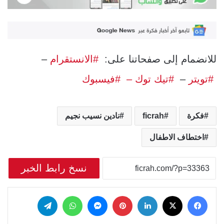
للانضمام إلى صفحاتنا على:
#الانستقرام
–
#تويتر
–
#تيك توك –
#فيسبوك
فكرة
ficrah
نادين نسيب نجيم
اختطاف الاطفال
نسخ رابط الخبر
‫X
فيسبوك
لينكدإن
بينتيريست
ماسنجر
واتساب
تيلقرام