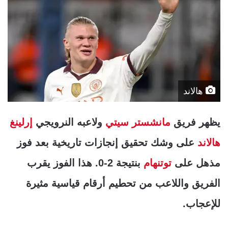
هالاند
يظهر فريق
مانشستر سيتي
ولاعبه النرويجي
إرلينغ
هالاند
على وشك تحقيق إنجازات تاريخية بعد فوز
مذهل على
توتنهام
بنتيجة 2-0. هذا الفوز يقرب
الفريق واللاعب من تحطيم أرقام قياسية مثيرة
للإعجاب.