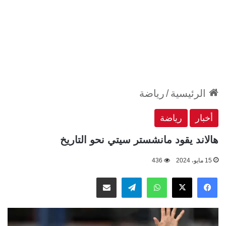
الرئيسية
/
رياضة
أخبار
رياضة
هالاند يقود مانشستر سيتي نحو التاريخ
15 مايو، 2024
436
‫X
فيسبوك
واتساب
تيلقرام
مشاركة عبر البريد