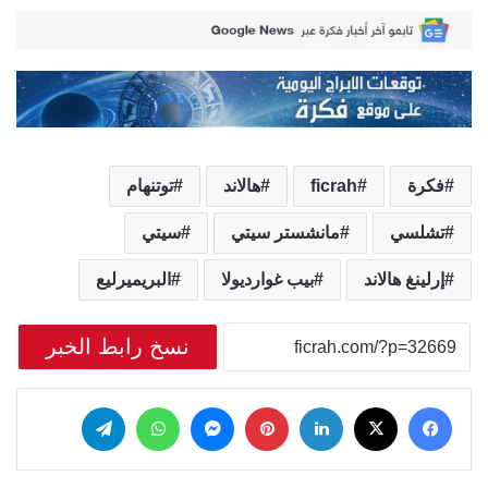
فكرة
ficrah
هالاند
توتنهام
تشلسي
مانشستر سيتي
سيتي
إرلينغ هالاند
بيب غوارديولا
البريميرليع
نسخ رابط الخبر
‫X
فيسبوك
لينكدإن
بينتيريست
ماسنجر
واتساب
تيلقرام