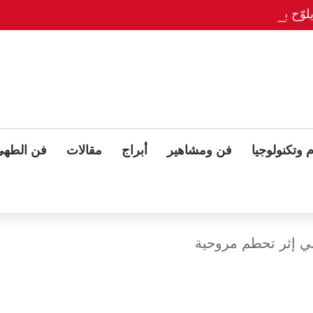
وّح بلقاء ثلاثي مع بوتين وزيلينسكي بعد قمة ألاسكا
 وتكنولوجيا
فن ومشاهير
أبراج
مقالات
فن الطهي
ني إثر تحطم مروحية