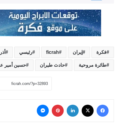
فكرة
إيران
ficrah
رئيسي
أذر
طائرة مروحية
حادث طيران
حسين أمير عبد
‫X
فيسبوك
لينكدإن
بينتيريست
ماسنجر