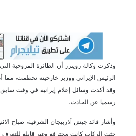
وذكرت وكالة رويترز أن الطائرة المروحية التي
الرئيس الإيراني ووزير خارجيته تحطمت، مما أد
وقد أكدت وسائل إعلام إيرانية في وقت سابق أ
رسميا عن الحادث.
وأشار قائد جيش أذربيجان الشرقية، صباح الاثن
جثث الركاب كانت محترقة وغير قابلة للتعرف ع